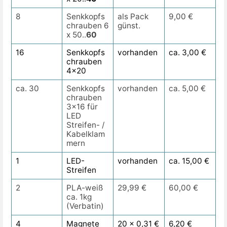
8
Senkkopfs
als Pack
9,00 €
chrauben 6
günst.
x 50..
60
16
Senkkopfs
vorhanden
ca. 3,00 €
chrauben
4x20
ca. 30
Senkkopfs
vorhanden
ca. 5,00 €
chrauben
3x16 für
LED
Streifen- /
Kabelklam
mern
1
LED-
vorhanden
ca. 15,00 €
Streifen
2
PLA-weiß
29,99 €
60,00 €
ca. 1kg
(Verbatin)
4
Magnete
20 x 0,31 €
6,20 €