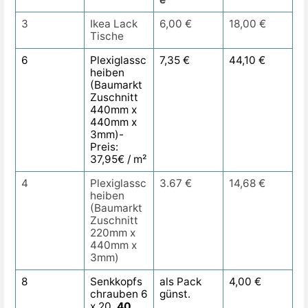
3
Ikea Lack
6,00 €
18,00 €
Tische
6
Plexiglassc
7,35 €
44,10 €
heiben
(Baumarkt
Zuschnitt
440mm x
440mm x
3mm)-
Preis:
37,95€ / m²
4
Plexiglassc
3.67 €
14,68 €
heiben
(Baumarkt
Zuschnitt
220mm x
440mm x
3mm)
8
Senkkopfs
als Pack
4,00 €
chrauben 6
günst.
x 20..
40