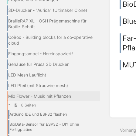
Bio
3D-Drucker - "Aurica" (Ultimaker Clone)
Blu
BrailleRAP XL - OSH Prägemaschine für
Braille-Schrift
Far-
CoBox - Building blocks for a co-operative
cloud
Pfl
Eingangsampel - Hereinspaziert!
MUT
Gehäuse für Prusa 3D Drucker
LED Mesh Lauflicht
LED Pfeil (mit Strucwire mesh)
MidiFlower - Musik mit Pflanzen
6 Seiten
Arduino IDE und ESP32 flashen
BioData-Sensor für ESP32 - DIY ohne
Fertigplatine
Vorheri