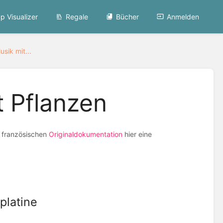
p Visualizer
Regale
Bücher
Anmelden
usik mit...
t Pflanzen
r französischen
Originaldokumentation
hier eine
platine