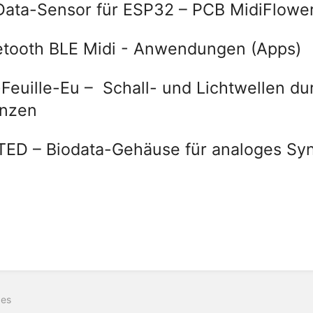
Data-Sensor für ESP32 – PCB MidiFlowe
etooth BLE Midi - Anwendungen (Apps)
Feuille-Eu – Schall- und Lichtwellen dur
anzen
ED – Biodata-Gehäuse für analoges Sy
ges