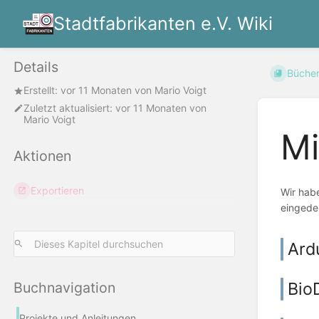
Stadtfabrikanten e.V. Wiki
Details
Büche
Erstellt:
vor 11 Monaten
von
Mario Voigt
Zuletzt aktualisiert:
vor 11 Monaten
von
Mario Voigt
Mi
Aktionen
Exportieren
Wir habe
eingede
Ard
Bio
Buchnavigation
Projekte und Anleitungen