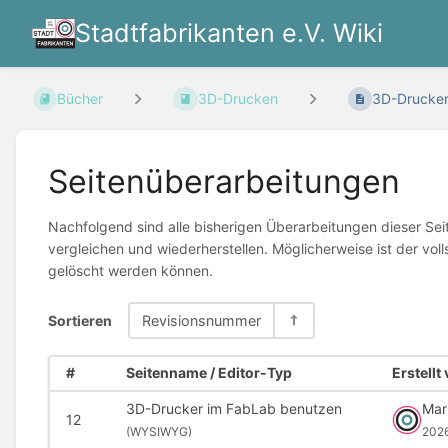
Stadtfabrikanten e.V. Wiki
Bücher
3D-Drucken
3D-Drucker
Seitenüberarbeitungen
Nachfolgend sind alle bisherigen Überarbeitungen dieser Sei
vergleichen und wiederherstellen. Möglicherweise ist der voll
gelöscht werden können.
Sortieren
Revisionsnummer
#
Seitenname / Editor-Typ
Erstellt
3D-Drucker im FabLab benutzen
Mar
12
(
WYSIWYG)
202