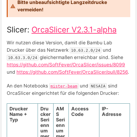
Bitte unbeaufsichtigte Langzeitdrucke
vermeiden!
Slicer:
OrcaSlicer V2.3.1-alpha
Wir nutzen diese Version, damit die Bambu Lab
Drucker über das Netzwerk
und
10.63.2.0/24
gleichermaßen erreichbar sind.
Siehe
10.63.3.0/24
https://github.com/SoftFever/OrcaSlicer/issues/8099
und
https://github.com/SoftFever/OrcaSlicer/pull/8256
.
An den Notebooks
und
sind
mister-beam
NESAIA
OrcaSlicer eingerichtet für die folgenden Drucker:
Drucker
Dru
AM
Access
IP-
Name +
cker
S
Code
Adresse
Typ
Seri
Seri
enn
enn
um
um
mer
mer