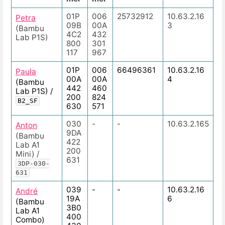
01P
006
25732912
10.63.2.16
Petra
09B
00A
3
(Bambu
4C2
432
Lab P1S)
800
301
117
967
01P
006
66496361
10.63.2.16
Paula
00A
00A
4
(Bambu
442
460
Lab P1S) /
200
824
B2_SF
630
571
030
-
-
10.63.2.165
Anton
9DA
(Bambu
422
Lab A1
200
Mini) /
631
3DP-030-
631
039
-
-
10.63.2.16
André
19A
6
(Bambu
3B0
Lab A1
400
Combo)