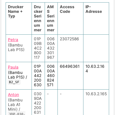
Drucker
Dru
AM
Access
IP-
Name +
cker
S
Code
Adresse
Typ
Seri
Seri
enn
enn
um
um
mer
mer
01P
006
23072586
Petra
09B
00A
(Bambu
4C2
432
Lab P1S)
800
301
117
967
01P
006
66496361
10.63.2.16
Paula
00A
00A
4
(Bambu
442
460
Lab P1S) /
200
824
B2_SF
630
571
030
-
-
10.63.2.165
Anton
9DA
(Bambu
422
Lab A1
200
Mini) /
631
3DP-030-