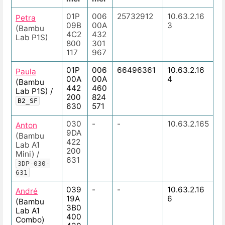
01P
006
25732912
10.63.2.16
Petra
09B
00A
3
(Bambu
4C2
432
Lab P1S)
800
301
117
967
01P
006
66496361
10.63.2.16
Paula
00A
00A
4
(Bambu
442
460
Lab P1S) /
200
824
B2_SF
630
571
030
-
-
10.63.2.165
Anton
9DA
(Bambu
422
Lab A1
200
Mini) /
631
3DP-030-
631
039
-
-
10.63.2.16
André
19A
6
(Bambu
3B0
Lab A1
400
Combo)