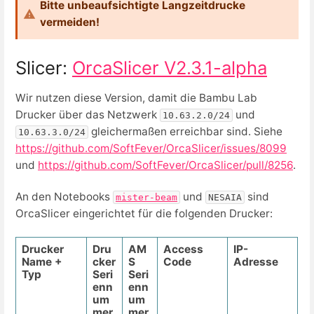
Bitte unbeaufsichtigte Langzeitdrucke
vermeiden!
Slicer:
OrcaSlicer V2.3.1-alpha
Wir nutzen diese Version, damit die Bambu Lab
Drucker über das Netzwerk
und
10.63.2.0/24
gleichermaßen erreichbar sind.
Siehe
10.63.3.0/24
https://github.com/SoftFever/OrcaSlicer/issues/8099
und
https://github.com/SoftFever/OrcaSlicer/pull/8256
.
An den Notebooks
und
sind
mister-beam
NESAIA
OrcaSlicer eingerichtet für die folgenden Drucker:
Drucker
Dru
AM
Access
IP-
Name +
cker
S
Code
Adresse
Typ
Seri
Seri
enn
enn
um
um
mer
mer