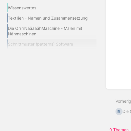
Wissenswertes
Textilien - Namen und Zusammensetzung
Die OrrrrNääääähMaschine - Malen mit
Nähmaschinen
Schnittmuster (patterns) Software
Vorheri
Die 
0 Themen