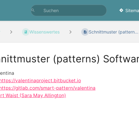
Sitema
r
Wissenswertes
Schnittmuster (pattern...
nittmuster (patterns) Softwa
lentina
https://valentinaproject.bitbucket.io
https://gitlab.com/smart-pattern/valentina
rt Waist (Sara May Allington)
ittsauswahlmodus
ren