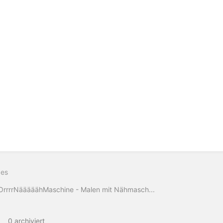
ges
OrrrrNääääähMaschine - Malen mit Nähmasch...
0 archiviert