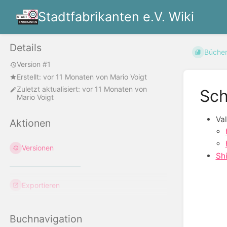
Stadtfabrikanten e.V. Wiki
Details
Büche
Version #1
Erstellt:
vor 11 Monaten
von
Mario Voigt
Zuletzt aktualisiert:
vor 11 Monaten
von
Sch
Mario Voigt
Va
Aktionen
Versionen
Shi
Abschn
Exportieren
aktivie
Buchnavigation