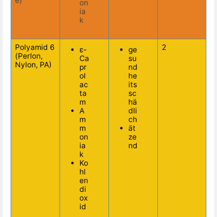
e)
on
ia
k
Polyamid 6
2
ε-
ge
(Perlon,
Ca
su
Nylon, PA)
pr
nd
ol
he
ac
its
ta
sc
m
hä
A
dli
m
ch
m
ät
on
ze
ia
nd
k
Ko
hl
en
di
ox
id