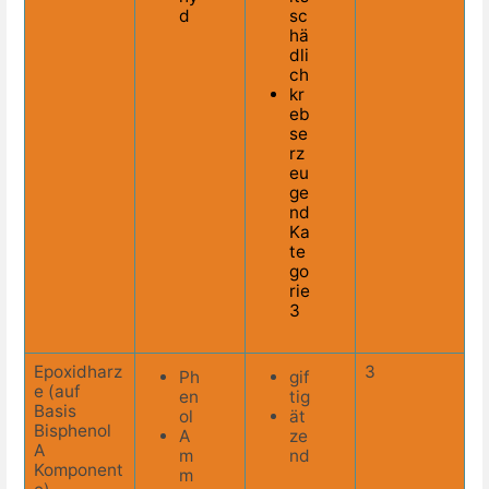
d
sc
hä
dli
ch
kr
eb
se
rz
eu
ge
nd
Ka
te
go
rie
3
Epoxidharz
3
Ph
gif
e (auf
en
tig
Basis
ol
ät
Bisphenol
A
ze
A
m
nd
Komponent
m