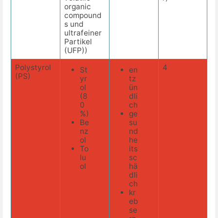
organic
compound
s und
ultrafeiner
Partikel
(UFP))
Polystyrol
4
St
en
(PS)
yr
tz
ol
ün
(8
dli
0
ch
%)
ge
Be
su
nz
nd
ol
he
To
its
lu
sc
ol
hä
dli
ch
kr
eb
se