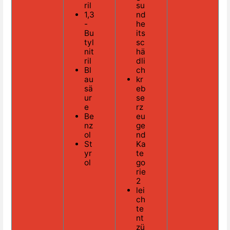
ril
su
1,3
nd
-
he
Bu
its
tyl
sc
nit
hä
ril
dli
Bl
ch
au
kr
sä
eb
ur
se
e
rz
Be
eu
nz
ge
ol
nd
St
Ka
yr
te
ol
go
rie
2
lei
ch
te
nt
zü