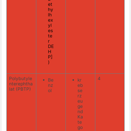
et
hy
lh
ex
yl
es
te
r
DE
H
P]
)
Polybutyle
4
Be
kr
nterephtha
nz
eb
lat (PBTP)
ol
se
rz
eu
ge
nd
Ka
te
go