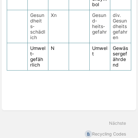
bol
Gesun
Xn
Gesun
div.
dheit
d­
Gesun
s­
heits­
dheits
schädl
gefahr
gefahr
ich
en
Umwel
N
Umwel
Gewäs
t­
t
sergef
gefäh
ährde
r­lich
nd
Abschnittsauswahlmodus
aktivieren
Nächste
Recycling Codes