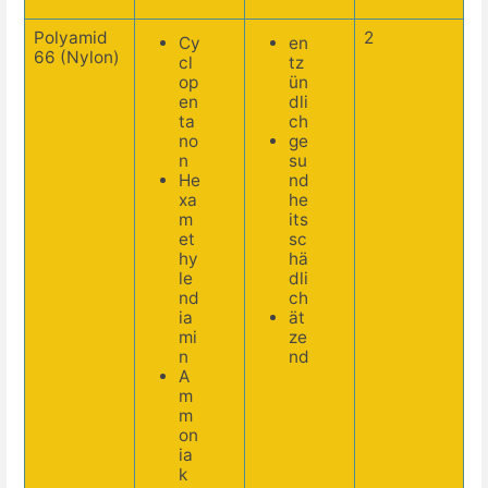
Polyamid
2
Cy
en
66 (Nylon)
cl
tz
op
ün
en
dli
ta
ch
no
ge
n
su
He
nd
xa
he
m
its
et
sc
hy
hä
le
dli
nd
ch
ia
ät
mi
ze
n
nd
A
m
m
on
ia
k