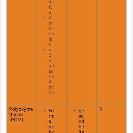
mi
tt
el
A
m
m
on
ia
k
ar
o
m
ati
sc
he
A
mi
ne
Polyoxyme
3
Fo
ge
thylen
rm
su
(POM)
al
nd
de
he
hy
its