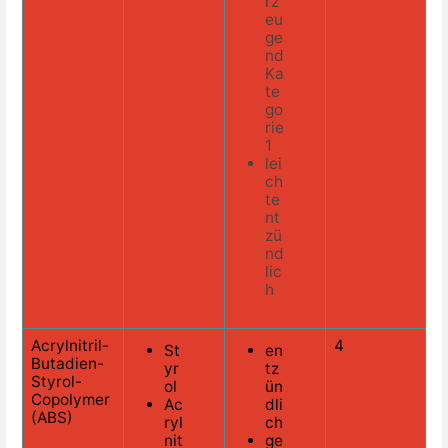
rz
eu
ge
nd
Ka
te
go
rie
1
lei
ch
te
nt
zü
nd
lic
h
Acrylnitril-
4
St
en
Butadien-
yr
tz
Styrol-
ol
ün
Copolymer
Ac
dli
(ABS)
ryl
ch
nit
ge