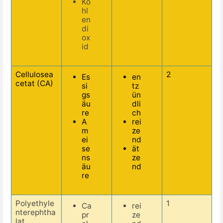
Ko
hl
en
di
ox
id
Cellulosea
2
Es
en
cetat (CA)
si
tz
gs
ün
äu
dli
re
ch
A
rei
m
ze
ei
nd
se
ät
ns
ze
äu
nd
re
Polyethyle
1
Ca
rei
nterephtha
pr
ze
lat
,