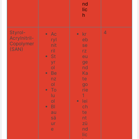
nd
lic
h
Styrol-
4
Ac
kr
Acrylnitril-
ryl
eb
Copolymer
nit
se
(SAN)
ril
rz
St
eu
yr
ge
ol
nd
Be
Ka
nz
te
ol
go
To
rie
lu
1
ol
lei
Bl
ch
au
te
sä
nt
ur
zü
e
nd
lic