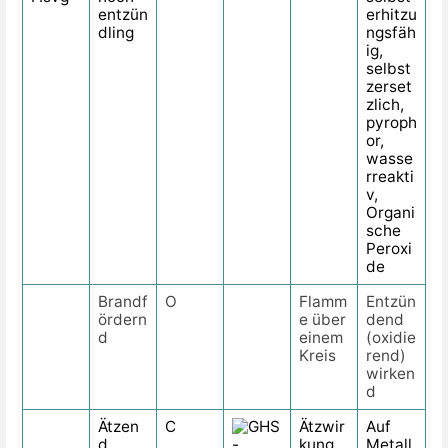
entzün
erhitzu
dling
ngsfäh
ig,
selbst
zerset
zlich,
pyroph
or,
wasse
rreakti
v,
Organi
sche
Peroxi
de
Brandf
O
Flamm
Entzün
ördern
e über
dend
d
einem
(oxidie
Kreis
rend)
wirken
d
Ätzen
C
Ätzwir
Auf
d
kung
Metall