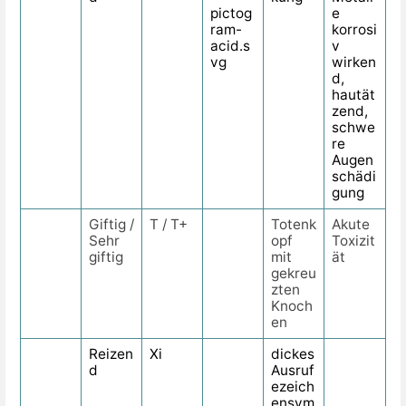
e
korrosi
v
wirken
d,
hautät
zend,
schwe
re
Augen
schädi
gung
Giftig /
T / T+
Totenk
Akute
Sehr
opf
Toxizit
giftig
mit
ät
gekreu
zten
Knoch
en
Reizen
Xi
dickes
d
Ausruf
ezeich
ensym