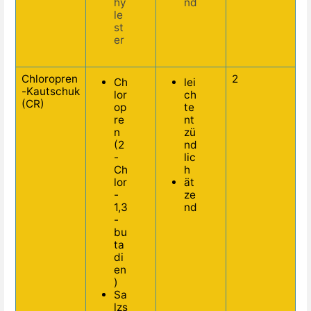
hy
nd
le
st
er
Chloropren
2
Ch
lei
-Kautschuk
lor
ch
(CR)
op
te
re
nt
n
zü
(2
nd
-
lic
Ch
h
lor
ät
-
ze
1,3
nd
-
bu
ta
di
en
)
Sa
lzs