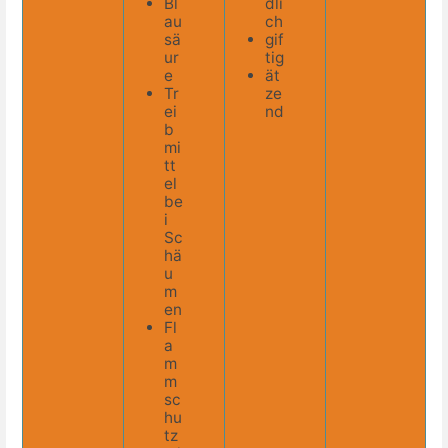
Bl
dli
au
ch
sä
gif
ur
tig
e
ät
Tr
ze
ei
nd
b
mi
tt
el
be
i
Sc
hä
u
m
en
Fl
a
m
m
sc
hu
tz