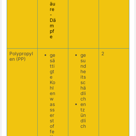
äu
re
-
Dä
m
pf
e
Polypropyl
2
ge
ge
en (PP)
sä
su
tti
nd
gt
he
e
its
Ko
sc
hl
hä
en
dli
w
ch
as
en
ss
tz
er
ün
st
dli
of
ch
fe