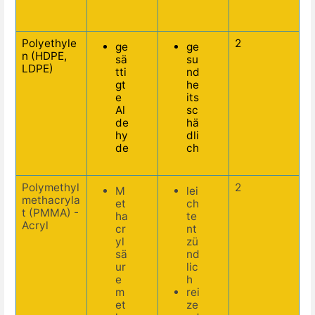
Polyethyle
2
ge
ge
n (HDPE,
sä
su
LDPE)
tti
nd
gt
he
e
its
Al
sc
de
hä
hy
dli
de
ch
Polymethyl
2
M
lei
methacryla
et
ch
t (PMMA) -
ha
te
Acryl
cr
nt
yl
zü
sä
nd
ur
lic
e
h
m
rei
et
ze