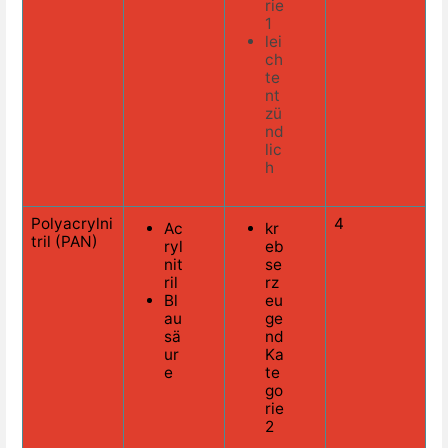
rie
1
lei
ch
te
nt
zü
nd
lic
h
Polyacrylni
4
Ac
kr
tril (PAN)
ryl
eb
nit
se
ril
rz
Bl
eu
au
ge
sä
nd
ur
Ka
e
te
go
rie
2