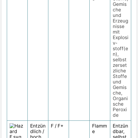
Gemis
che
und
Erzeug
nisse
mit
Explosi
v­
stoff(e
n),
selbst
zerset
zliche
Stoffe
und
Gemis
che,
Organi
sche
Peroxi
de
Entzün
F / F+
Flamm
Entzün
dlich /
e
dbar,
hoch
selbst