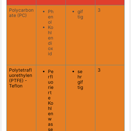
Polycarbon
3
Ph
gif
ate (PC)
en
tig
ol
Ko
hl
en
di
ox
id
Polytetrafl
3
Pe
se
uorethylen
rfl
hr
(PTFE) -
uo
gif
Teflon
rie
tig
rt
e
Ko
hl
en
w
as
se