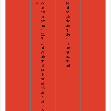
W
ei
ei
nt
ch
rä
m
ch
ac
tig
he
un
r
g
(z.
de
B.
r
Di
Fr
ot
uc
yl
ht
ph
ba
th
rk
al
eit
at
[P
ht
al
sä
ur
e-
bi
s-
2-