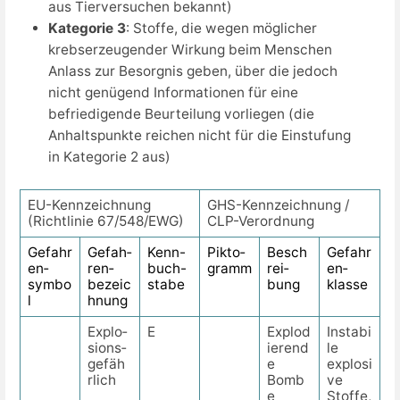
aus Tierversuchen bekannt)
Kategorie 3
: Stoffe, die wegen möglicher
krebserzeugender Wirkung beim Menschen
Anlass zur Besorgnis geben, über die jedoch
nicht genügend Informationen für eine
befriedigende Beurteilung vorliegen (die
Anhaltspunkte reichen nicht für die Einstufung
in Kategorie 2 aus)
EU-Kennzeichnung
GHS-Kennzeichnung /
(Richtlinie 67/548/EWG)
CLP-Verordnung
Gefahr
Gefah­
Kenn­-
Pikto­
Besch
Gefahr
en­
ren­
buch­-
gramm
rei­
en­
symbo
bezeic
stabe
bung
klasse
l
hnung
Explo­
E
Explod
Instabi
sions­
ierend
le
gefäh
e
explosi
r­lich
Bomb
ve
e
Stoffe,