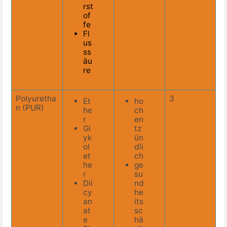
rst
of
fe
Fl
us
ss
äu
re
Polyuretha
3
Et
ho
n (PUR)
he
ch
r
en
Gl
tz
yk
ün
ol
dli
et
ch
he
ge
r
su
Dii
nd
cy
he
an
its
at
sc
e
hä