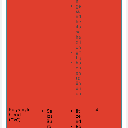
h
ge
su
nd
he
its
sc
hä
dli
ch
gif
tig
ho
ch
en
tz
ün
dli
ch
Polyvinylc
4
Sa
ät
hlorid
lzs
ze
(PVC)
äu
nd
re
Be