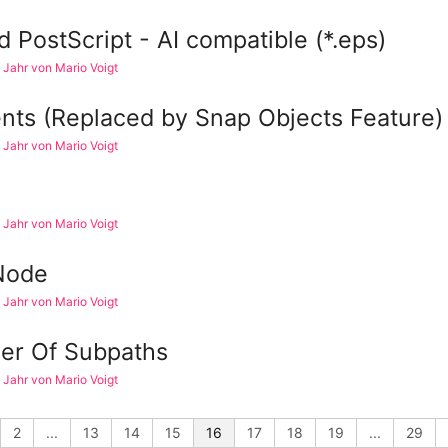
 PostScript - AI compatible (*.eps)
 1 Jahr von Mario Voigt
ents (Replaced by Snap Objects Feature)
 1 Jahr von Mario Voigt
 1 Jahr von Mario Voigt
Node
 1 Jahr von Mario Voigt
er Of Subpaths
 1 Jahr von Mario Voigt
2
...
13
14
15
16
17
18
19
...
29