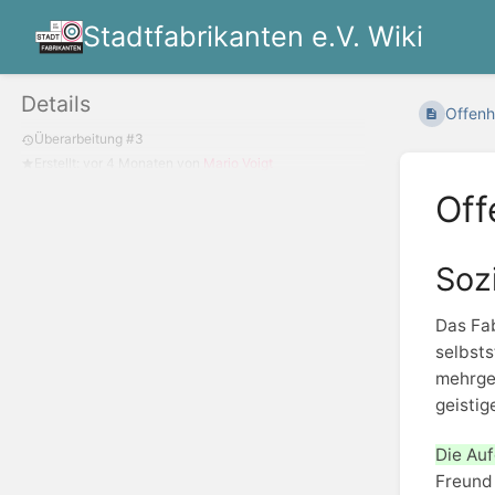
Stadtfabrikanten e.V. Wiki
Details
Offenh
Überarbeitung #3
Erstellt:
vor 4 Monaten
von
Mario Voigt
Off
Soz
Das Fab
selbsts
mehrges
geistig
Die Auf
Freund