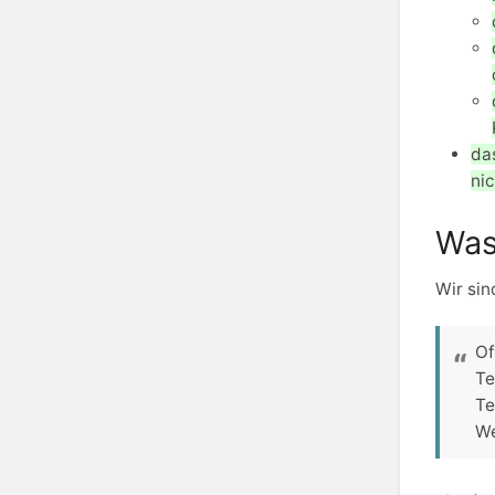
da
ni
Was
Wir sin
Of
Te
Te
We