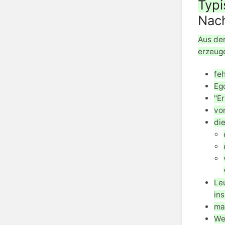
Typi
Nach
Aus den
erzeuge
fe
Ego
"Er
von
die
Le
in
ma
We