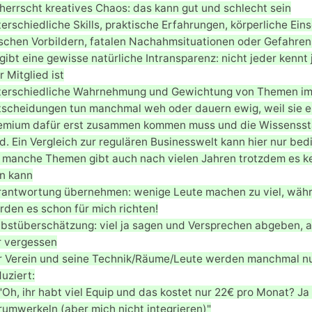
herrscht kreatives Chaos: das kann gut und schlecht sein
erschiedliche Skills, praktische Erfahrungen, körperliche E
lschen Vorbildern, fatalen Nachahmsituationen oder Gefahren
gibt eine gewisse natürliche Intransparenz: nicht jeder kennt
 Mitglied ist
terschiedliche Wahrnehmung und Gewichtung von Themen im V
tscheidungen tun manchmal weh oder dauern ewig, weil sie ent
emium dafür erst zusammen kommen muss und die Wissensstä
d. Ein Vergleich zur regulären Businesswelt kann hier nur bed
r manche Themen gibt auch nach vielen Jahren trotzdem es k
in kann
rantwortung übernehmen: wenige Leute machen zu viel, währ
rden es schon für mich richten!
lbstüberschätzung: viel ja sagen und Versprechen abgeben, a
r vergessen
r Verein und seine Technik/Räume/Leute werden manchmal nur
uziert:
"Oh, ihr habt viel Equip und das kostet nur 22€ pro Monat? Ja wi
rumwerkeln (aber mich nicht integrieren)"