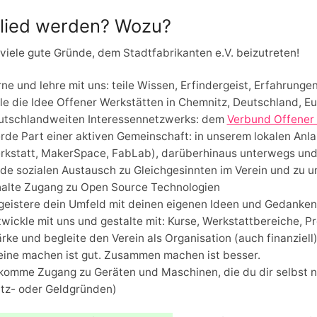
lied werden? Wozu?
 viele gute Gründe, dem Stadtfabrikanten e.V. beizutreten!
ne und lehre mit uns: teile Wissen, Erfindergeist, Erfahrung
ile die Idee Offener Werkstätten in Chemnitz, Deutschland, E
utschlandweiten Interessennetzwerks: dem
Verbund Offener
rde Part einer aktiven Gemeinschaft: in unserem lokalen Anl
rkstatt, MakerSpace, FabLab), darüberhinaus unterwegs und 
nde sozialen Austausch zu Gleichgesinnten im Verein und zu 
halte Zugang zu Open Source Technologien
geistere dein Umfeld mit deinen eigenen Ideen und Gedanken
wickle mit uns und gestalte mit: Kurse, Werkstattbereiche, Pro
rke und begleite den Verein als Organisation (auch finanziell
leine machen ist gut. Zusammen machen ist besser.
omme Zugang zu Geräten und Maschinen, die du dir selbst nich
atz- oder Geldgründen)