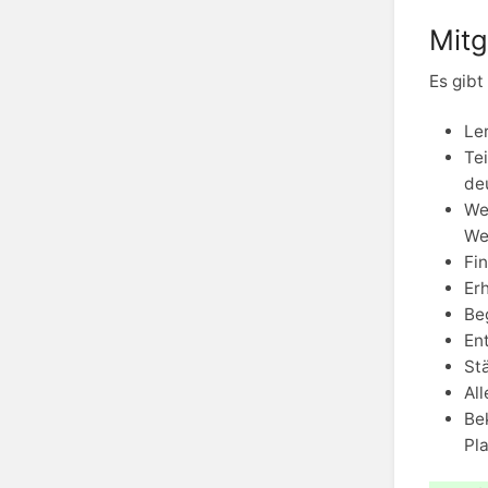
Mitg
Es gibt
Ler
Te
de
We
We
Fi
Er
Be
Ent
Stä
Al
Bek
Pl