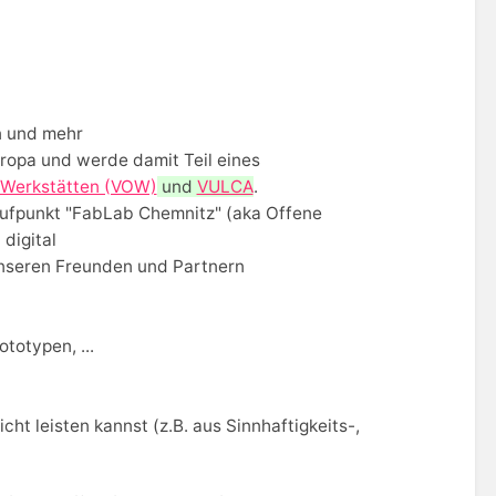
en und mehr
uropa und werde damit Teil eines
 Werkstätten (VOW)
und
VULCA
.
aufpunkt "FabLab Chemnitz" (aka Offene
digital
unseren Freunden und Partnern
totypen, ...
)
t leisten kannst (z.B. aus Sinnhaftigkeits-,