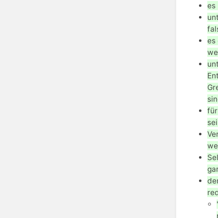
es 
unt
fa
es 
wer
un
En
Gr
sin
fü
se
Ve
we
Se
ga
de
red