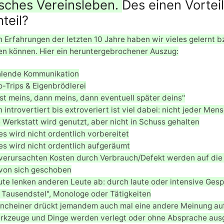
sches Vereinsleben.
Des einen Vortei
teil?
 Erfahrungen der letzten 10 Jahre haben wir vieles gelernt
n können. Hier ein heruntergebrochener Auszug:
hlende Kommunikation
-Trips & Eigenbrödlerei
st meins, dann meins, dann eventuell später deins"
 introvertiert bis extroveriert ist viel dabei: nicht jeder Men
 Werkstatt wird genutzt, aber nicht in Schuss gehalten
es wird nicht ordentlich vorbereitet
es wird nicht ordentlich aufgeräumt
verursachten Kosten durch Verbrauch/Defekt werden auf die 
von sich geschoben
ute lenken anderen Leute ab: durch laute oder intensive Ges
s Tausendstel", Monologe oder Tätigkeiten
ncheiner drückt jemandem auch mal eine andere Meinung au
rkzeuge und Dinge werden verlegt oder ohne Absprache ausge