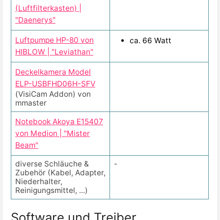
(Luftfilterkasten) |
"Daenerys"
Luftpumpe HP-80 von
ca. 66 Watt
HIBLOW | "Leviathan"
Deckelkamera
Model
ELP-USBFHD06H-SFV
(VisiCam Addon) von
mmaster
Notebook Akoya E15407
von Medion | "Mister
Beam"
diverse Schläuche &
-
Zubehör (Kabel, Adapter,
Niederhalter,
Reinigungsmittel, ...)
Software und Treiber