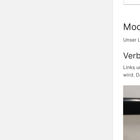
Mod
Unser L
Verb
Links u
wird. D