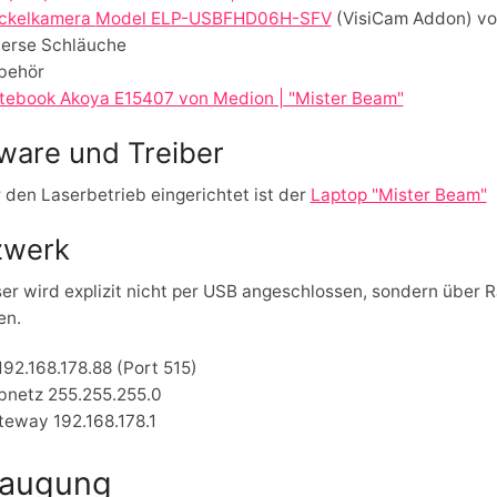
ckelkamera
Model ELP-USBFHD06H-SFV
(VisiCam Addon) v
verse Schläuche
behör
tebook Akoya E15407 von Medion | "Mister Beam"
ware und Treiber
 den Laserbetrieb eingerichtet ist der
Laptop "Mister Beam"
zwerk
er wird explizit nicht per USB angeschlossen, sondern über R
en.
192.168.178.88 (Port 515)
bnetz 255.255.255.0
teway 192.168.178.1
augung