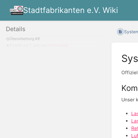
Stadtfabrikanten e.V. Wiki
Details
System
Überarbeitung #8
Erstellt:
vor 1 Jahr
von
Mario Voigt
Sys
Offiziel
Kom
Unser 
La
La
Ref
Lu