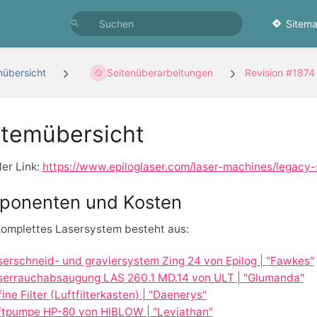
Sitema
übersicht
Seitenüberarbeitungen
Revision #187
temübersicht
ler Link:
https://www.epiloglaser.com/laser-machines/legacy
ponenten und Kosten
komplettes Lasersystem besteht aus:
serschneid- und graviersystem Zing 24 von Epilog | "Fawkes"
serrauchabsaugung LAS 260.1 MD.14 von ULT | "Glumanda"
ine Filter (Luftfilterkasten) | "Daenerys"
ftpumpe HP-80 von HIBLOW | "Leviathan"