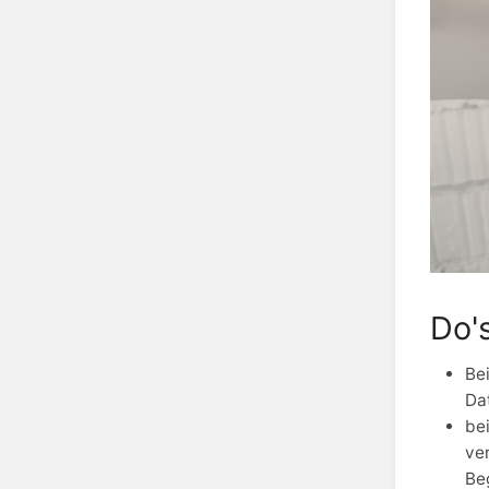
Do'
Bei
Da
bei
ve
Be