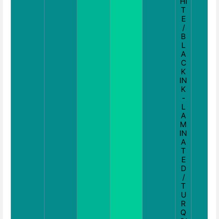
HI
T
E
/
B
L
A
C
K
IN
K
-
L
A
M
IN
A
T
E
D
/
T
U
R
Q