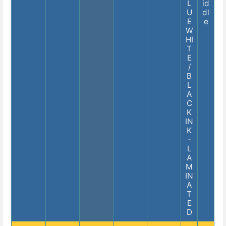
L
id
U
dl
E
e
W
HI
T
E
/
B
L
A
C
K
IN
K
-
L
A
M
IN
A
T
E
D