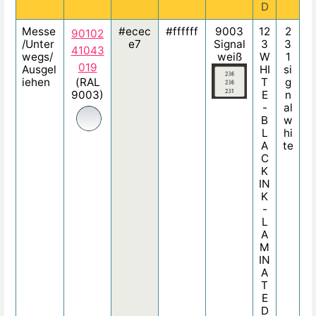
D
Messe
#ecec
#ffffff
9003
12
2
90102
/Unter
e7
Signal
3
3
41043
wegs/
weiß
W
1
019
Ausgel
HI
si
iehen
(RAL
T
g
9003)
E
n
-
al
B
w
L
hi
A
te
C
K
IN
K
-
L
A
M
IN
A
T
E
D