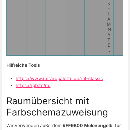
K
-
L
A
M
IN
A
T
E
D
Hilfreiche Tools
https://www.ralfarbpalette.de/ral-classic
https://rgb.to/ral
Raumübersicht mit
Farbschemazuweisung
Wir verwenden außerdem
#FF9B00 Melonengelb
für