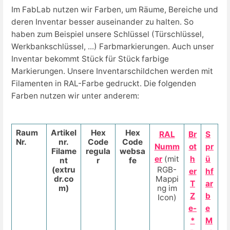
Im FabLab nutzen wir Farben, um Räume, Bereiche und
deren Inventar besser auseinander zu halten. So
haben zum Beispiel unsere Schlüssel (Türschlüssel,
Werkbankschlüssel, ...) Farbmarkierungen. Auch unser
Inventar bekommt Stück für Stück farbige
Markierungen. Unsere Inventarschildchen werden mit
Filamenten in RAL-Farbe gedruckt. Die folgenden
Farben nutzen wir unter anderem:
Raum
Artikel
Hex
Hex
RAL
Br
S
Nr.
nr.
Code
Code
Numm
ot
pr
Filame
regula
websa
er
(mit
h
ü
nt
r
fe
(extru
RGB-
er
hf
dr.co
Mappi
T
ar
m)
ng im
Z
b
Icon)
e-
e
*
M