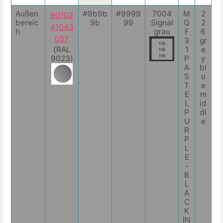
Außen
#9b9b
#9999
7004
M
2
90102
bereic
9b
99
Signal
Q
2
41043
h
grau
F
6
057
3
gr
(RAL
1
e
9023)
P
y
A
bl
S
u
T
e
E
m
L
id
P
dl
U
e
R
P
L
E
-
B
L
A
C
K
IN