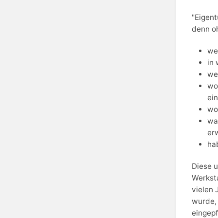
"Eigent
denn oh
we
in
we
wo
ei
wo
wa
er
ha
Diese u
Werksta
vielen 
wurde,
eingepf