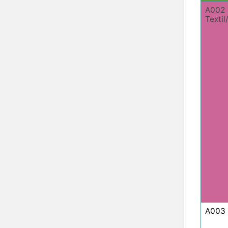
A002
Texti
A003 