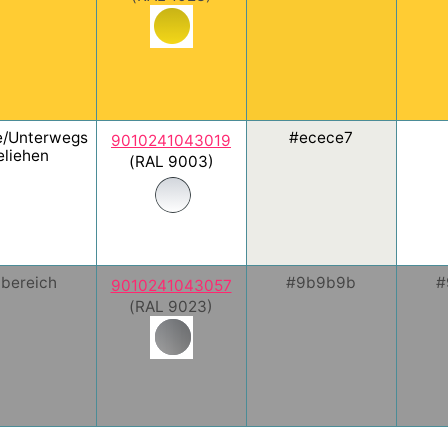
/Unterwegs
#ecece7
9010241043019
eliehen
(RAL 9003)
bereich
#9b9b9b
#
9010241043057
(RAL 9023)