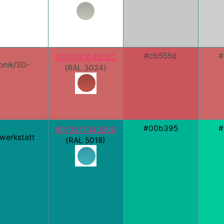
#cb555d
#
9010241043262
onik/3D-
(RAL 3024)
#00b395
#
9010241043200
kwerkstatt
(RAL 5018)