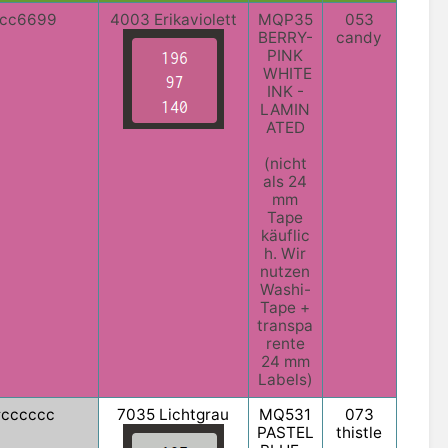
cc6699
4003 Erikaviolett
MQP35
053
BERRY-
candy
PINK
WHITE
INK -
LAMIN
ATED
(nicht
als 24
mm
Tape
käuflic
h. Wir
nutzen
Washi-
Tape +
transpa
rente
24 mm
Labels)
#cccccc
7035 Lichtgrau
MQ531
073
PASTEL
thistle