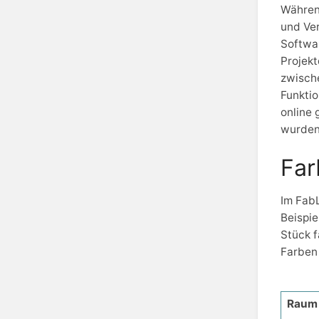
Währen
und Ver
Softwar
Projek
zwisch
Funktio
online 
wurden 
Far
Im FabL
Beispie
Stück f
Farben 
Raum 