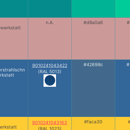
n.A.
#d8a0a6
#
lwerkstatt
#42698c
#
9010241043422
rstrahlschn
(RAL 5013)
rkstatt
#faca30
9010241043163
erkstatt
(RAL 1023)