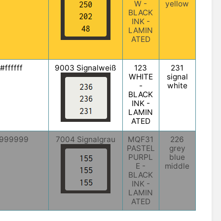
W -
yellow
BLACK
INK -
LAMIN
ATED
#ffffff
9003 Signalweiß
123
231
WHITE
signal
-
white
BLACK
INK -
LAMIN
ATED
999999
7004 Signalgrau
MQF31
226
PASTEL
grey
PURPL
blue
E -
middle
BLACK
INK -
LAMIN
ATED