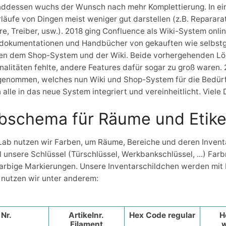
ddessen wuchs der Wunsch nach mehr Komplettierung. In ei
läufe von Dingen meist weniger gut darstellen (z.B. Reparar
e, Treiber, usw.). 2018 ging Confluence als Wiki-System online
tdokumentationen und Handbücher von gekauften wie selbstg
en dem Shop-System und der Wiki. Beide vorhergehenden Lösu
nalitäten fehlte, andere Features dafür sogar zu groß waren
genommen, welches nun Wiki und Shop-System für die Bedürfn
alle in das neue System integriert und vereinheitlicht. Viele
bschema für Räume und Etike
ab nutzen wir Farben, um Räume, Bereiche und deren Invent
l unsere Schlüssel (Türschlüssel, Werkbankschlüssel, ...) Fa
arbige Markierungen. Unsere Inventarschildchen werden mit 
nutzen wir unter anderem:
Nr.
Artikelnr.
Hex Code regular
H
Filament
w