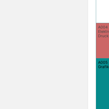
A004
Elektr
Druck
A005
Grafi