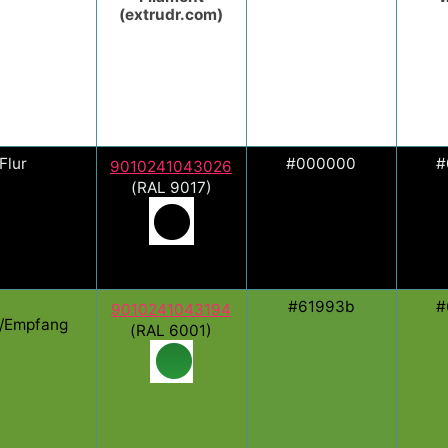
(extrudr.com)
Flur
#000000
#
9010241043026
(RAL 9017)
#61993b
#
9010241043194
l/Empfang
(RAL 6001)