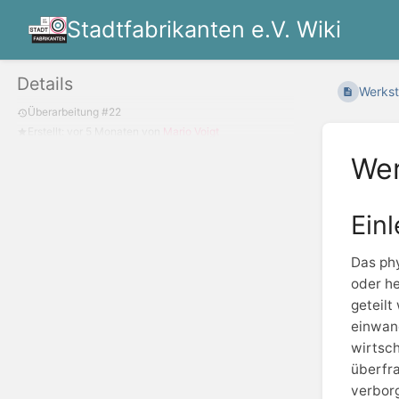
Stadtfabrikanten e.V. Wiki
Details
Werksta
Überarbeitung #22
Erstellt:
vor 5 Monaten
von
Mario Voigt
Wer
Einl
Das phy
oder he
geteilt
einwand
wirtsch
überfra
verborg