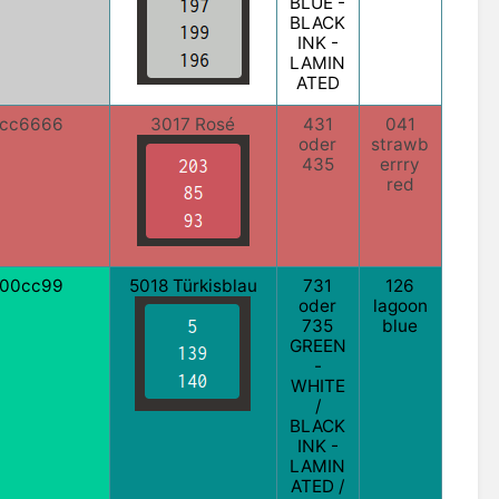
BLUE -
BLACK
INK -
LAMIN
ATED
cc6666
3017 Rosé
431
041
oder
strawb
435
errry
red
00cc99
5018 Türkisblau
731
126
oder
lagoon
735
blue
GREEN
-
WHITE
/
BLACK
INK -
LAMIN
ATED /