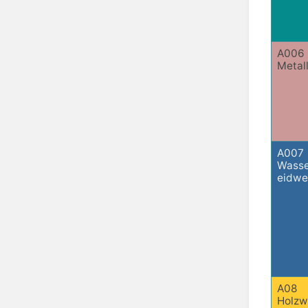
A006
Metal
A007
Wasse
eidwe
A08
Holzw