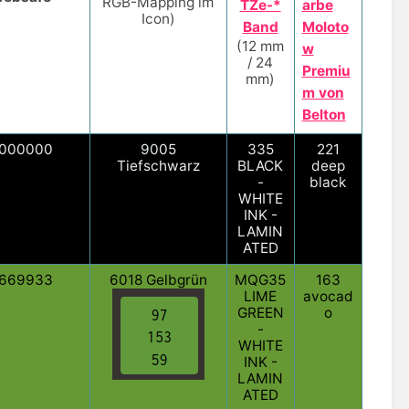
RGB-Mapping im
TZe-*
arbe
Icon)
Band
Moloto
(12 mm
w
/ 24
Premiu
mm)
m von
Belton
000000
9005
335
221
Tiefschwarz
BLACK
deep
-
black
WHITE
INK -
LAMIN
ATED
669933
6018 Gelbgrün
MQG35
163
LIME
avocad
GREEN
o
-
WHITE
INK -
LAMIN
ATED