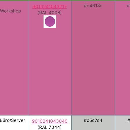
#c4618c
#
9010241043217
l/Workshop
(RAL 4008)
Büro/Server
#c5c7c4
9010241043040
(RAL 7044)