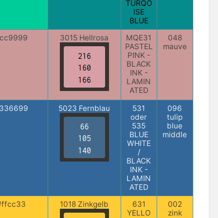
TURQO
ISE
BLUE
cc9999
3015 Hellrosa
MQE31
048
PASTEL
mauve
PINK -
BLACK
INK -
LAMIN
ATED
336699
5023 Fernblau
531
096
oder
tulip
535
blue
BLUE
middle
WHITE
/
BLACK
INK -
LAMIN
ATED
#ffcc33
1018 Zinkgelb
631
002
YELLO
zink