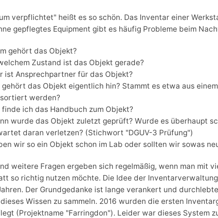
um verpflichtet" heißt es so schön. Das Inventar einer Werks
ne gepflegtes Equipment gibt es häufig Probleme beim Nachv
m gehört das Objekt?
 welchem Zustand ist das Objekt gerade?
r ist Ansprechpartner für das Objekt?
 gehört das Objekt eigentlich hin? Stammt es etwa aus einem
nsortiert werden?
 finde ich das Handbuch zum Objekt?
nn wurde das Objekt zuletzt geprüft? Wurde es überhaupt sch
wartet daran verletzen? (Stichwort "DGUV-3 Prüfung")
ben wir so ein Objekt schon im Lab oder sollten wir sowas ne
nd weitere Fragen ergeben sich regelmäßig, wenn man mit v
tt so richtig nutzen möchte. Die Idee der Inventarverwaltung 
Jahren. Der Grundgedanke ist lange verankert und durchlebt
 dieses Wissen zu sammeln. 2016 wurden die ersten Inventa
legt (Projektname "Farringdon"). Leider war dieses System z