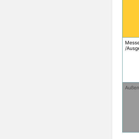
Messe
/Ausg
Außen