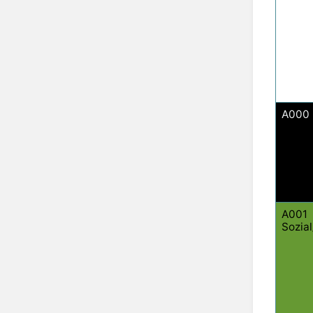
A000 
A001
Sozia