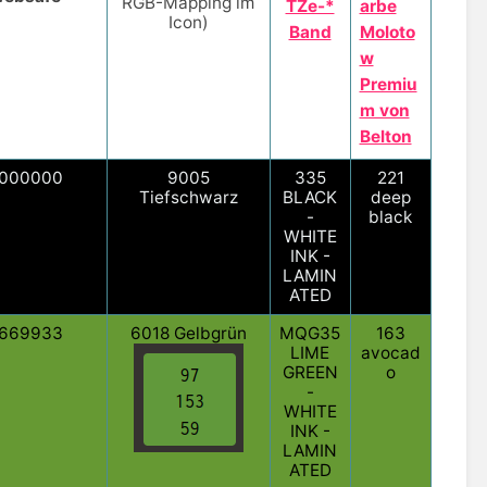
RGB-Mapping im
TZe-*
arbe
Icon)
Band
Moloto
w
Premiu
m von
Belton
000000
9005
335
221
Tiefschwarz
BLACK
deep
-
black
WHITE
INK -
LAMIN
ATED
669933
6018 Gelbgrün
MQG35
163
LIME
avocad
GREEN
o
-
WHITE
INK -
LAMIN
ATED