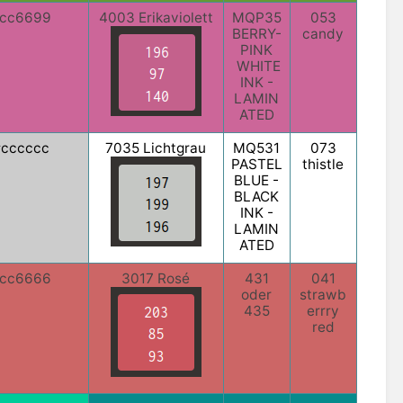
cc6699
4003 Erikaviolett
MQP35
053
BERRY-
candy
PINK
WHITE
INK -
LAMIN
ATED
#cccccc
7035 Lichtgrau
MQ531
073
PASTEL
thistle
BLUE -
BLACK
INK -
LAMIN
ATED
cc6666
3017 Rosé
431
041
oder
strawb
435
errry
red