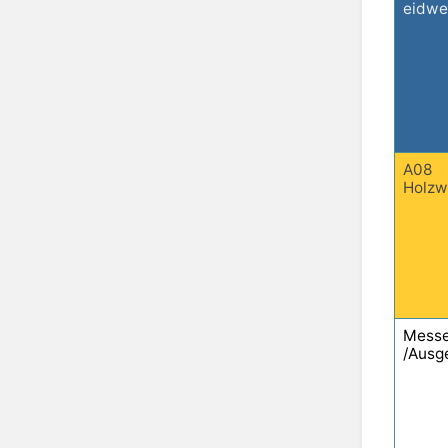
eidwe
A08
Holzw
Messe
/Ausg