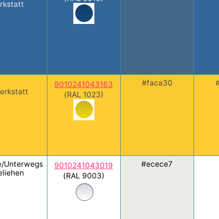
rkstatt
#faca30
9010241043163
erkstatt
(RAL 1023)
/Unterwegs
#ecece7
9010241043019
eliehen
(RAL 9003)