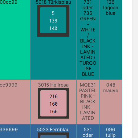
00cc99
5018 Türkisblau
731
126
oder
lagoon
735
blue
GREEN
-
WHITE
/
BLACK
INK -
LAMIN
ATED /
TURQO
ISE
BLUE
cc9999
3015 Hellrosa
MQE31
048
PASTEL
mauve
PINK -
BLACK
INK -
LAMIN
ATED
336699
5023 Fernblau
531
096
oder
tulip