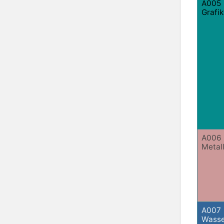
A005
Grafi
A006
Metal
A007
Wasse