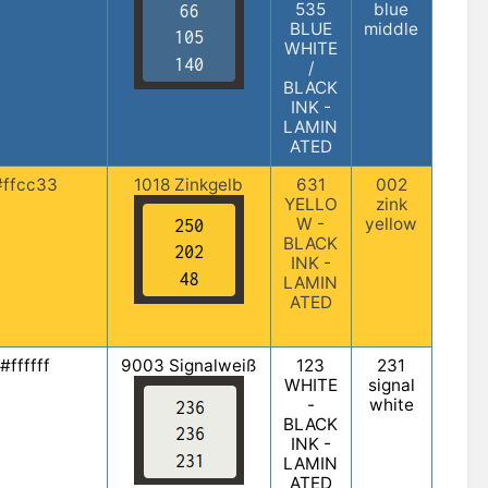
535
blue
BLUE
middle
WHITE
/
BLACK
INK -
LAMIN
ATED
#ffcc33
1018 Zinkgelb
631
002
YELLO
zink
W -
yellow
BLACK
INK -
LAMIN
ATED
#ffffff
9003 Signalweiß
123
231
WHITE
signal
-
white
BLACK
INK -
LAMIN
ATED