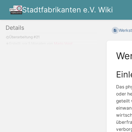
Stadtfabrikanten e.V. Wiki
Details
Werksta
Überarbeitung #21
Erstellt:
vor 5 Monaten
von
Mario Voigt
Wer
Einl
Das phy
oder he
geteilt
einwand
wirtsch
überfra
verborg