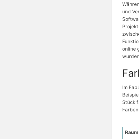
Währen
und Ver
Softwar
Projek
zwisch
Funktio
online 
wurden 
Far
Im FabL
Beispie
Stück f
Farben 
Raum 