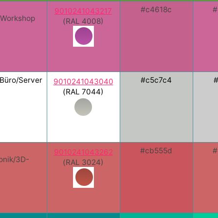
#c4618c
#
9010241043217
l/Workshop
(RAL 4008)
Büro/Server
#c5c7c4
9010241043040
(RAL 7044)
#cb555d
#
9010241043262
onik/3D-
(RAL 3024)