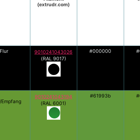
(extrudr.com)
Flur
#000000
#
9010241043026
(RAL 9017)
#61993b
#
9010241043194
l/Empfang
(RAL 6001)