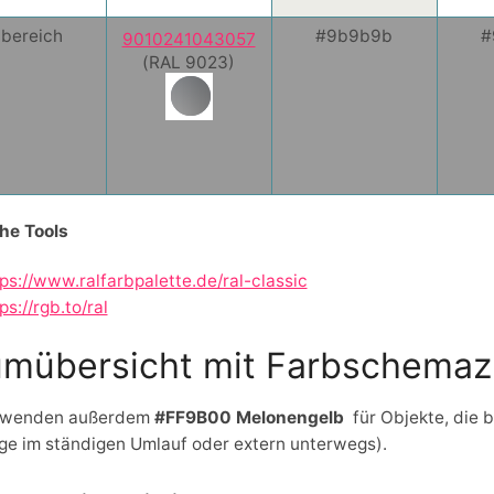
bereich
#9b9b9b
#
9010241043057
(RAL 9023)
che Tools
ps://www.ralfarbpalette.de/ral-classic
ps://rgb.to/ral
mübersicht mit Farbschema
rwenden außerdem
#FF9B00 Melonengelb
für Objekte, die 
nge im ständigen Umlauf oder extern unterwegs).