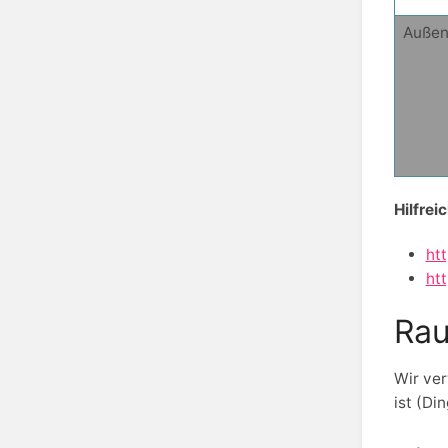
Außen
Hilfrei
htt
htt
Rau
Wir ve
ist (Di