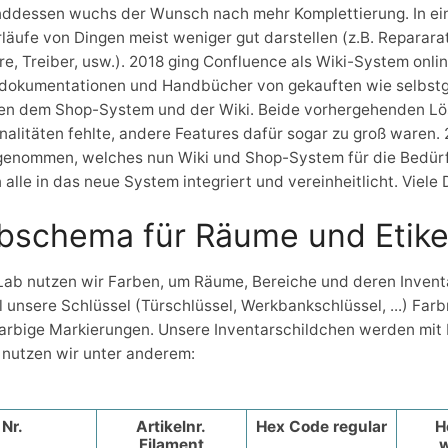
ddessen wuchs der Wunsch nach mehr Komplettierung. In ei
läufe von Dingen meist weniger gut darstellen (z.B. Reparar
e, Treiber, usw.). 2018 ging Confluence als Wiki-System online
tdokumentationen und Handbücher von gekauften wie selbstg
en dem Shop-System und der Wiki. Beide vorhergehenden Lösu
nalitäten fehlte, andere Features dafür sogar zu groß waren
genommen, welches nun Wiki und Shop-System für die Bedürfn
alle in das neue System integriert und vereinheitlicht. Viele
bschema für Räume und Etike
ab nutzen wir Farben, um Räume, Bereiche und deren Invent
l unsere Schlüssel (Türschlüssel, Werkbankschlüssel, ...) Fa
arbige Markierungen. Unsere Inventarschildchen werden mit 
nutzen wir unter anderem:
Nr.
Artikelnr.
Hex Code regular
H
Filament
w