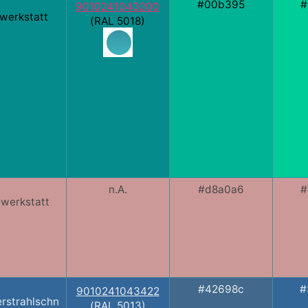
#00b395
#
9010241043200
kwerkstatt
(RAL 5018)
n.A.
#d8a0a6
#
lwerkstatt
#42698c
#
9010241043422
rstrahlschn
(RAL 5013)