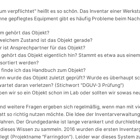
um verpflichtet" heißt es so schön. Das Inventar einer Werks
ne gepflegtes Equipment gibt es häufig Probleme beim Nachv
m gehört das Objekt?
 welchem Zustand ist das Objekt gerade?
r ist Ansprechpartner für das Objekt?
 gehört das Objekt eigentlich hin? Stammt es etwa aus einem
nsortiert werden?
 finde ich das Handbuch zum Objekt?
nn wurde das Objekt zuletzt geprüft? Wurde es überhaupt sch
wartet daran verletzen? (Stichwort "DGUV-3 Prüfung")
ben wir so ein Objekt schon im Lab oder sollten wir sowas ne
nd weitere Fragen ergeben sich regelmäßig, wenn man mit v
tt so richtig nutzen möchte. Die Idee der Inventarverwaltung 
Jahren. Der Grundgedanke ist lange verankert und durchlebt
 dieses Wissen zu sammeln. 2016 wurden die ersten Inventa
legt (Projektname "Farringdon"). Leider war dieses System z