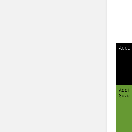
A000 
A001
Sozia