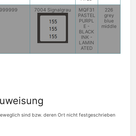
999999
7004 Signalgrau
MQF31
226
PASTEL
grey
PURPL
blue
E -
middle
BLACK
INK -
LAMIN
ATED
zuweisung
beweglich sind bzw. deren Ort nicht festgeschrieben