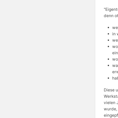
"Eigent
denn oh
we
in
we
wo
ei
wo
wa
er
ha
Diese u
Werksta
vielen 
wurde,
eingepf