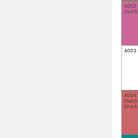
A002
Texti
A003 
A004
Elektr
Druck