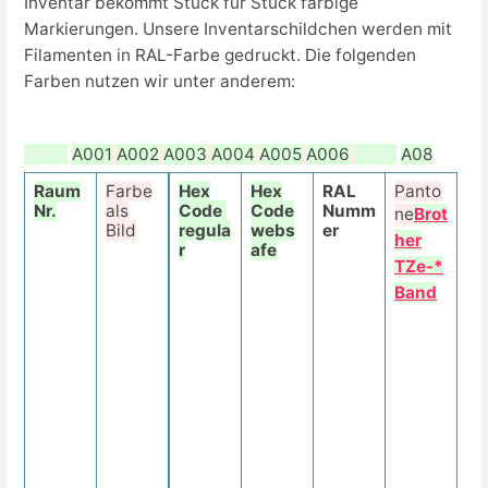
Inventar bekommt Stück für Stück farbige
Markierungen. Unsere Inventarschildchen werden mit
Filamenten in RAL-Farbe gedruckt. Die folgenden
Farben nutzen wir unter anderem:
A000
A001
A002
A003
A004
A005
A006
A007
A08
Raum
Farbe
A
Hex
Hex
RAL
Panto
Nr.
als
r
Code
Code
Numm
ne
Brot
Bild
t
regula
webs
er
her
i
r
afe
TZe-*
k
e
Band
l
n
r
.
F
i
l
a
m
e