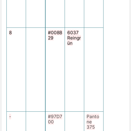
-
G
r
ü
n
8
F
#008B
6037
1
29
Reingr
0
ün
2
5
9
-
G
r
a
s
g
r
ü
n
-
F
#97D7
Panto
1
00
ne
0
375