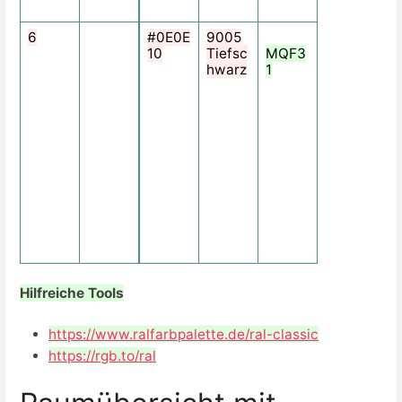
ß
6
F
#0E0E
9005
1
10
Tiefsc
MQF3
0
hwarz
1
1
7
1
-
S
c
h
w
a
r
z
Hilfreiche Tools
https://www.ralfarbpalette.de/ral-classic
https://rgb.to/ral