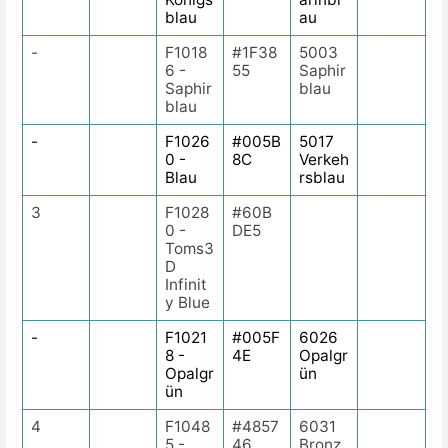
blau
au
-
F1018
#1F38
5003
6 -
55
Saphir
Saphir
blau
blau
-
F1026
#005B
5017
0 -
8C
Verkeh
Blau
rsblau
3
F1028
#60B
0 -
DE5
Toms3
D
Infinit
y Blue
-
F1021
#005F
6026
8 -
4E
Opalgr
Opalgr
ün
ün
4
F1048
#4857
6031
5 -
46
Bronz