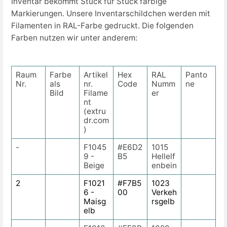
Inventar bekommt Stück für Stück farbige
Markierungen. Unsere Inventarschildchen werden mit
Filamenten in RAL-Farbe gedruckt. Die folgenden
Farben nutzen wir unter anderem:
Raum
Farbe
Artikel
Hex
RAL
Panto
Nr.
als
nr.
Code
Numm
ne
Bild
Filame
er
nt
(extru
dr.com
)
-
F1045
#E6D2
1015
9 -
B5
Hellelf
Beige
enbein
2
F1021
#F7B5
1023
6 -
00
Verkeh
Maisg
rsgelb
elb