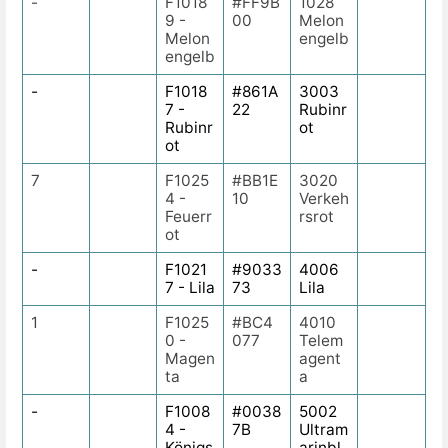
-
F1018
#FF9B
1028
9 -
00
Melon
Melon
engelb
engelb
-
F1018
#861A
3003
7 -
22
Rubinr
Rubinr
ot
ot
7
F1025
#BB1E
3020
4 -
10
Verkeh
Feuerr
rsrot
ot
-
F1021
#9033
4006
7 - Lila
73
Lila
1
F1025
#BC4
4010
0 -
077
Telem
Magen
agent
ta
a
-
F1008
#0038
5002
4 -
7B
Ultram
Königs
arinbl