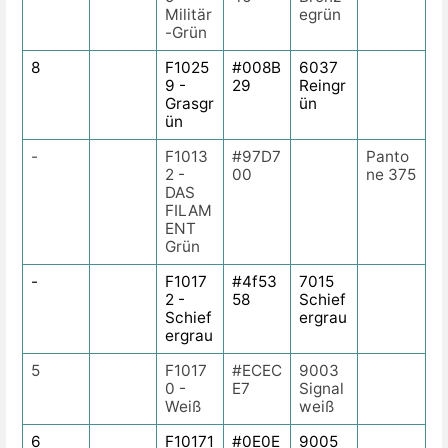
Militär
egrün
-Grün
8
F1025
#008B
6037
9 -
29
Reingr
Grasgr
ün
ün
-
F1013
#97D7
Panto
2 -
00
ne 375
DAS
FILAM
ENT
Grün
-
F1017
#4f53
7015
2 -
58
Schief
Schief
ergrau
ergrau
5
F1017
#ECEC
9003
0 -
E7
Signal
Weiß
weiß
6
F10171
#0E0E
9005