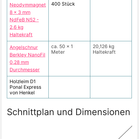
400 Stück
Neodymmagnet
8 x 3 mm
NdFeB N52 -
2,6 kg
Haltekraft
ca. 50 x 1
20,126 kg
Angelschnur
Meter
Haltekraft
Berkley NanoFil
0,28 mm
Durchmesser
Holzleim D1
Ponal Express
von Henkel
Schnittplan und Dimensionen