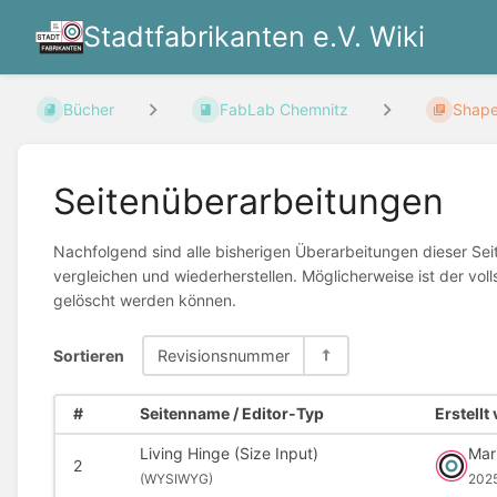
Stadtfabrikanten e.V. Wiki
Bücher
FabLab Chemnitz
Shape
Seitenüberarbeitungen
Nachfolgend sind alle bisherigen Überarbeitungen dieser Sei
vergleichen und wiederherstellen. Möglicherweise ist der voll
gelöscht werden können.
Sortieren
Revisionsnummer
#
Seitenname / Editor-Typ
Erstellt
Living Hinge (Size Input)
Mar
2
(
WYSIWYG)
202