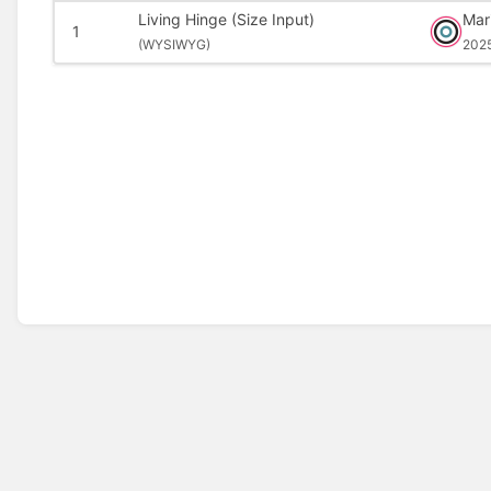
Living Hinge (Size Input)
Mar
1
(
WYSIWYG)
202