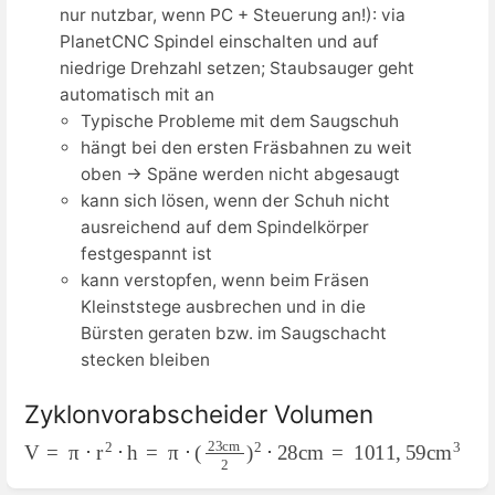
nur nutzbar, wenn PC + Steuerung an!): via
PlanetCNC Spindel einschalten und auf
niedrige Drehzahl setzen; Staubsauger geht
automatisch mit an
Typische Probleme mit dem Saugschuh
hängt bei den ersten Fräsbahnen zu weit
oben → Späne werden nicht abgesaugt
kann sich lösen, wenn der Schuh nicht
ausreichend auf dem Spindelkörper
festgespannt ist
kann verstopfen, wenn beim Fräsen
Kleinststege ausbrechen und in die
Bürsten geraten bzw. im Saugschacht
stecken bleiben
Zyklonvorabscheider Volumen
V
=
π
⋅
r
2
⋅
h
=
π
⋅
(
23
c
m
2
)
2
⋅
28
c
m
=
1011
,
59
c
m
3
Abschnittsauswahlmodus